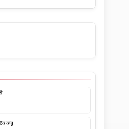
ਣੀ
ੱਕ ਕਾਬੂ