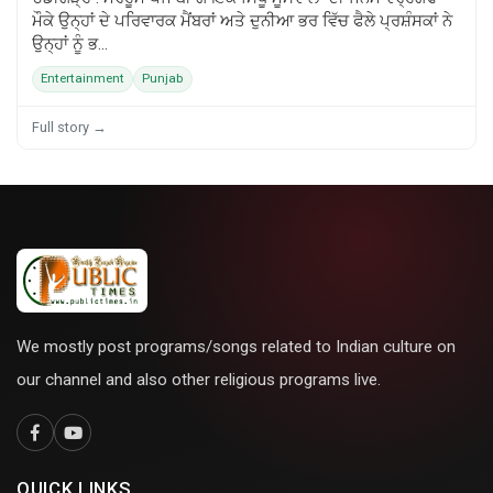
ਮੌਕੇ ਉਨ੍ਹਾਂ ਦੇ ਪਰਿਵਾਰਕ ਮੈਂਬਰਾਂ ਅਤੇ ਦੁਨੀਆ ਭਰ ਵਿੱਚ ਫੈਲੇ ਪ੍ਰਸ਼ੰਸਕਾਂ ਨੇ
ਉਨ੍ਹਾਂ ਨੂੰ ਭ...
Entertainment
Punjab
Full story →
We mostly post programs/songs related to Indian culture on
our channel and also other religious programs live.
QUICK LINKS