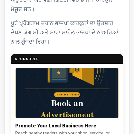
ਅਹੁਦੇਦਾਰ ਅਤੇ ਵੱਡੀ ਗਿਣਤੀ ਵਿੱਚ ਭਾਜਪਾ ਕਾਰਕੁਨ
ਮੌਜੂਦ ਸਨ।
ਪੂਰੇ ਪ੍ਰੋਗਰਾਮ ਦੌਰਾਨ ਭਾਜਪਾ ਕਾਰਕੁਨਾਂ ਦਾ ਉਤਸ਼ਾਹ
ਦੇਖਣ ਯੋਗ ਸੀ ਅਤੇ ਸਾਰਾ ਮਾਹੌਲ ਭਾਜਪਾ ਦੇ ਨਾਅਰਿਆਂ
ਨਾਲ ਗੂੰਜਦਾ ਰਿਹਾ।
SPONSORED
Promote Your Local Business Here
Reach nearby readers with your shop, service, or