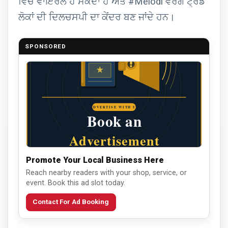
ਵਿੱਚ ਵਾਇਰਲ ਹੋ ਸਕਦਾ ਹੈ ਅਤੇ #Melodi ਵਰਗੇ ਟ੍ਰੈਂਡ
ਲੋਕਾਂ ਦੀ ਦਿਲਚਸਪੀ ਦਾ ਕੇਂਦਰ ਬਣ ਜਾਂਦੇ ਹਨ।
SPONSORED
Promote Your Local Business Here
Reach nearby readers with your shop, service, or
event. Book this ad slot today.
Contact For Ad Booking