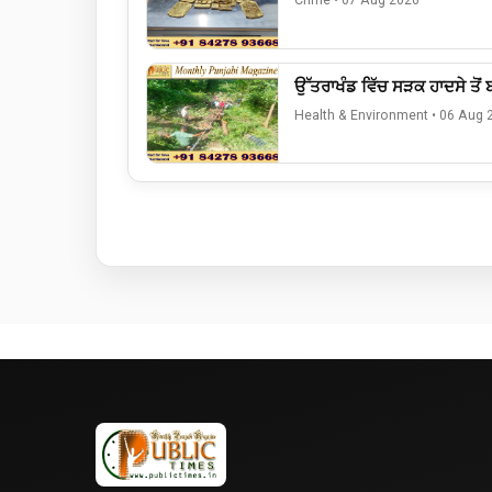
Crime
•
07 Aug 2026
ਉੱਤਰਾਖੰਡ ਵਿੱਚ ਸੜਕ ਹਾਦਸੇ ਤੋਂ
Health & Environment
•
06 Aug 