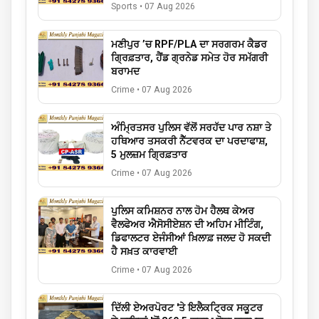
Sports
•
07 Aug 2026
ਮਣੀਪੁਰ ’ਚ RPF/PLA ਦਾ ਸਰਗਰਮ ਕੈਡਰ
ਗ੍ਰਿਫ਼ਤਾਰ, ਹੈਂਡ ਗ੍ਰਨੇਡ ਸਮੇਤ ਹੋਰ ਸਮੱਗਰੀ
ਬਰਾਮਦ
Crime
•
07 Aug 2026
ਅੰਮ੍ਰਿਤਸਰ ਪੁਲਿਸ ਵੱਲੋਂ ਸਰਹੱਦ ਪਾਰ ਨਸ਼ਾ ਤੇ
ਹਥਿਆਰ ਤਸਕਰੀ ਨੈੱਟਵਰਕ ਦਾ ਪਰਦਾਫਾਸ਼,
5 ਮੁਲਜ਼ਮ ਗ੍ਰਿਫ਼ਤਾਰ
Crime
•
07 Aug 2026
ਪੁਲਿਸ ਕਮਿਸ਼ਨਰ ਨਾਲ ਹੋਮ ਹੈਲਥ ਕੇਅਰ
ਵੈਲਫੇਅਰ ਐਸੋਸੀਏਸ਼ਨ ਦੀ ਅਹਿਮ ਮੀਟਿੰਗ,
ਡਿਫਾਲਟਰ ਏਜੰਸੀਆਂ ਖ਼ਿਲਾਫ਼ ਜਲਦ ਹੋ ਸਕਦੀ
ਹੈ ਸਖ਼ਤ ਕਾਰਵਾਈ
Crime
•
07 Aug 2026
ਦਿੱਲੀ ਏਅਰਪੋਰਟ 'ਤੇ ਇਲੈਕਟ੍ਰਿਕ ਸਕੂਟਰ