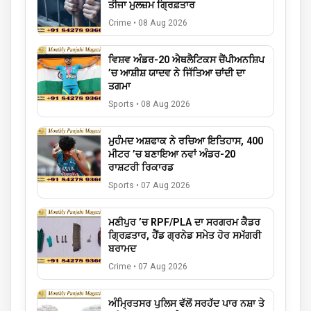
ਤੀਜਾ ਮੁਲਜ਼ਮ ਗ੍ਰਿਫ਼ਤਾਰ
Crime
•
08 Aug 2026
ਵਿਸ਼ਵ ਅੰਡਰ-20 ਐਥਲੈਟਿਕਸ ਚੈਂਪੀਅਨਸ਼ਿਪ
’ਚ ਆਸ਼ੀਸ਼ ਯਾਦਵ ਨੇ ਜਿੱਤਿਆ ਚਾਂਦੀ ਦਾ
ਤਗਮਾ
Sports
•
08 Aug 2026
ਮੁਹੰਮਦ ਅਸ਼ਫਾਕ ਨੇ ਰਚਿਆ ਇਤਿਹਾਸ, 400
ਮੀਟਰ ’ਚ ਬਣਾਇਆ ਨਵਾਂ ਅੰਡਰ-20
ਰਾਸ਼ਟਰੀ ਰਿਕਾਰਡ
Sports
•
07 Aug 2026
ਮਣੀਪੁਰ ’ਚ RPF/PLA ਦਾ ਸਰਗਰਮ ਕੈਡਰ
ਗ੍ਰਿਫ਼ਤਾਰ, ਹੈਂਡ ਗ੍ਰਨੇਡ ਸਮੇਤ ਹੋਰ ਸਮੱਗਰੀ
ਬਰਾਮਦ
Crime
•
07 Aug 2026
ਅੰਮ੍ਰਿਤਸਰ ਪੁਲਿਸ ਵੱਲੋਂ ਸਰਹੱਦ ਪਾਰ ਨਸ਼ਾ ਤੇ