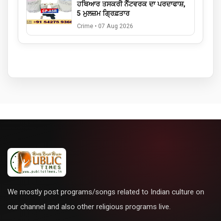
ਹਥਿਆਰ ਤਸਕਰੀ ਨੈੱਟਵਰਕ ਦਾ ਪਰਦਾਫਾਸ਼,
5 ਮੁਲਜ਼ਮ ਗ੍ਰਿਫ਼ਤਾਰ
Crime
•
07 Aug 2026
We mostly post programs/songs related to Indian culture on
our channel and also other religious programs live.