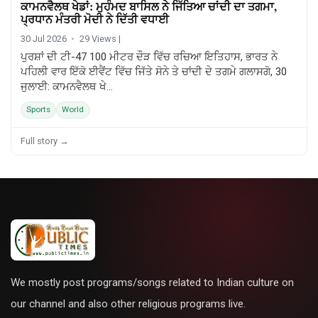
ਕਾਮਨਵੈਲਥ ਖੇਡਾਂ: ਮੁਹੰਮਦ ਬਾਸਿਲ ਨੇ ਜਿੱਤਿਆ ਚਾਂਦੀ ਦਾ ਤਗਮਾ,
SPORTS
ਪ੍ਰਧਾਨ ਮੰਤਰੀ ਮੋਦੀ ਨੇ ਦਿੱਤੀ ਵਧਾਈ
30 Jul 2026
29 Views |
ਪੁਰਸ਼ਾਂ ਦੀ ਟੀ-47 100 ਮੀਟਰ ਦੌੜ ਵਿੱਚ ਰਚਿਆ ਇਤਿਹਾਸ, ਭਾਰਤ ਨੇ
ਪਹਿਲੀ ਵਾਰ ਇੱਕੋ ਈਵੈਂਟ ਵਿੱਚ ਜਿੱਤੇ ਸੋਨੇ ਤੇ ਚਾਂਦੀ ਦੇ ਤਗਮੇ ਗਲਾਸਗੋ, 30
ਜੁਲਾਈ: ਕਾਮਨਵੈਲਥ ਖੇ...
Sports
World
Full story →
We mostly post programs/songs related to Indian culture on
our channel and also other religious programs live.